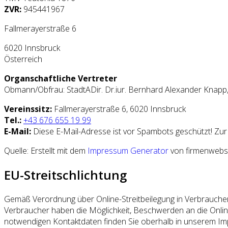
ZVR:
945441967
Fallmerayerstraße 6
6020 Innsbruck
Österreich
Organschaftliche Vertreter
Obmann/Obfrau: StadtADir. Dr.iur. Bernhard Alexander Knapp,
Vereinssitz:
Fallmerayerstraße 6, 6020 Innsbruck
Tel.:
+43 676 655 19 99
E-Mail:
Diese E-Mail-Adresse ist vor Spambots geschützt! Zur 
Quelle: Erstellt mit dem
Impressum Generator
von firmenwebse
EU-Streitschlichtung
Gemäß Verordnung über Online-Streitbeilegung in Verbraucher
Verbraucher haben die Möglichkeit, Beschwerden an die Onli
notwendigen Kontaktdaten finden Sie oberhalb in unserem I